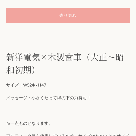
売り切れ
新洋電気×木製歯車（
大正～昭
和初期）
も
サイズ：W52Φ×H47
う
メッセージ：小さくたって縁の下の力持ち！
一
※一点ものとなります。
度