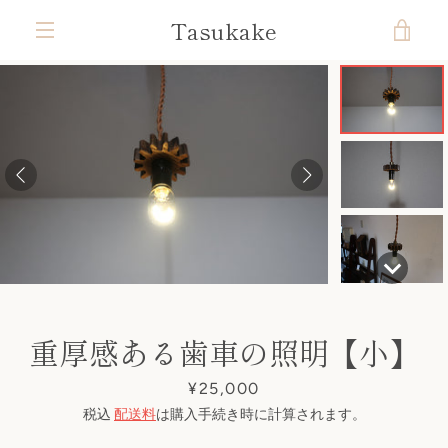
コ
Tasukake
カ
ン
テ
メ
ン
ー
ツ
ニ
前
次
ス
ス
ス
ス
に
ト
ラ
ラ
ラ
ラ
ス
ュ
へ
へ
イ
イ
イ
イ
キ
ド
ド
ド
ド
を
ッ
1
2
3
4
ー
プ
す
見
る
る
重厚感ある歯車の照明【小】
価
¥25,000
格
税込
配送料
は購入手続き時に計算されます。