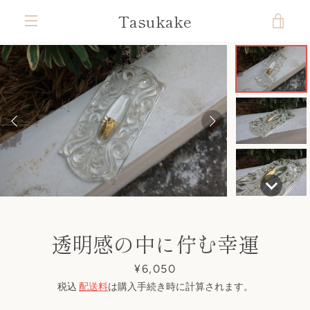
コ
Tasukake
カ
ン
テ
メ
ン
ー
ツ
ニ
前
次
ス
ス
ス
ス
ス
ス
に
ト
ラ
ラ
ラ
ラ
ラ
ラ
ス
ュ
へ
へ
イ
イ
イ
イ
イ
イ
キ
ド
ド
ド
ド
ド
ド
を
ッ
1
2
3
4
5
6
ー
プ
す
見
る
る
透明感の中に佇む幸運
価
¥6,050
格
税込
配送料
は購入手続き時に計算されます。