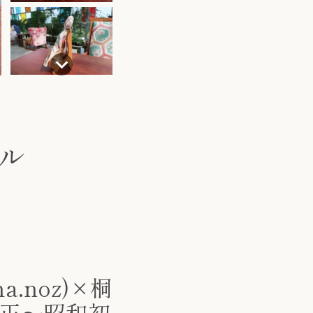
ル
a.noz)×桐
正〜昭和初