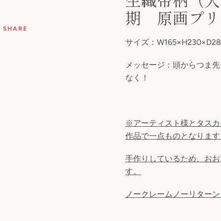
期 原画プリ
索
SHARE
す
サイズ：W165×H230×D
メッセージ：頭からつま先
る
なく！
※アーティスト様とタスカ
作品で一点ものとなります
手作りしているため、おお
す。
ノークレームノーリターン