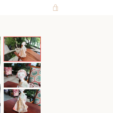
カ
ー
ト
を
見
る