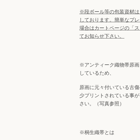
※段ボール等の
包装資材は
しております。
簡単なプレ
場合はカートページの「ス
てお知らせ下さい。
※アンティーク織物帯原画
しているため、
原画に元々付いている古傷
少プリントされている事が
さい。（写真参照）
※桐生織帯とは