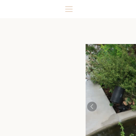
コ
ン
メ
テ
ン
ニ
ツ
に
ュ
ス
キ
ー
ッ
プ
す
る