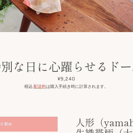
特別な日に心躍らせるドー
も
価
¥9,240
う
格
税込
配送料
は購入手続き時に計算されます。
一
度
人形（yamah
り切れ
検
生織帯柄（大