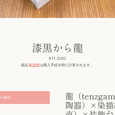
索
す
る
漆黒から龍
価
¥11,000
格
税込
配送料
は購入手続き時に計算されます。
龍（tenzga
り切れ
陶器）×染描
直）×装飾台