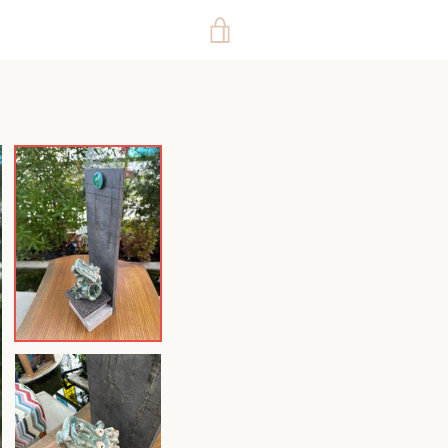
カ
ー
ト
を
見
る