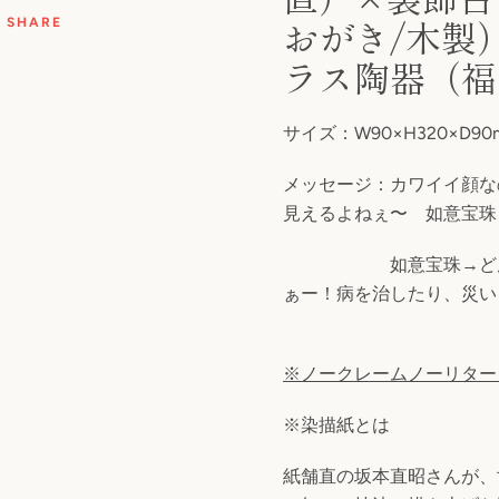
おがき/木製
SHARE
ラス陶器（福
サイズ：
W90×H320×D9
メッセージ：カワイイ顔な
見えるよねぇ〜 如意宝珠
如意宝珠→どんな
ぁー！病を治したり、災い
※ノークレームノーリター
※染描紙とは
紙舗直の坂本直昭さんが、