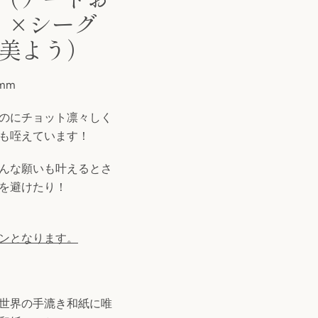
）×シーグ
美よう）
0mm
のにチョット凛々しく
も咥えています！
願いも叶えるとさ
を避けたり！
ンとなります。
世界の手漉き和紙に唯