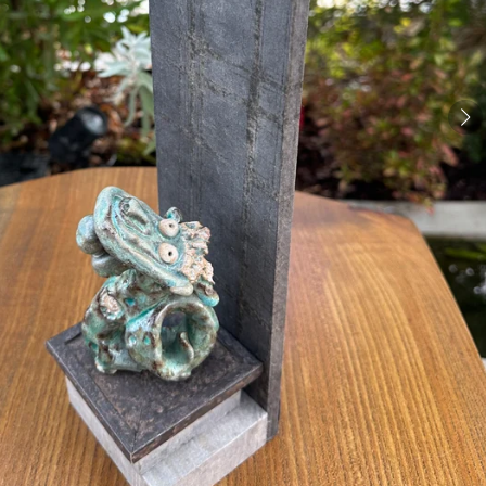
も
う
一
度
検