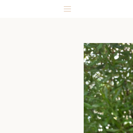
コ
ン
メ
テ
ン
ニ
ツ
に
ュ
ス
キ
ー
ッ
プ
す
る