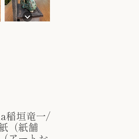
ma稲垣竜一/
紙（紙舗
（アートお