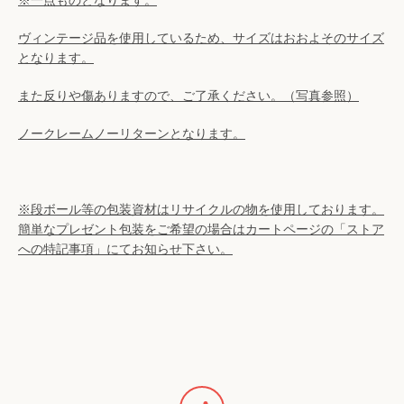
※一点ものとなります。
検
ヴィンテージ品を使用しているため、サイズはおおよそのサイズ
索
となります。
また反りや傷ありますので、ご了承ください。（写真参照）
す
ノークレームノーリターンとなります。
る
※段ボール等の
包装資材はリサイクルの物を使用しております。
簡単なプレゼント包装をご希望の場合はカートページの「ストア
への特記事項」にてお知らせ下さい。