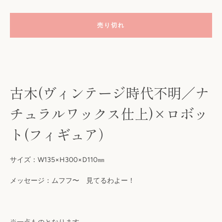
売り切れ
古木(ヴィンテージ時代不明／ナ
チュラルワックス仕上)×ロボッ
ト(フィギュア）
も
う
サイズ：W135×H300×D110㎜
一
メッセージ：ムフフ〜 見てるわよー！
度