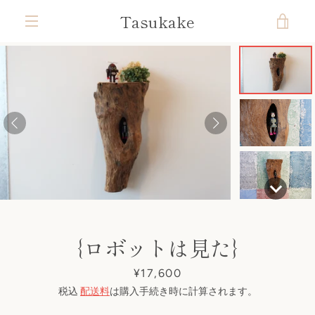
コ
Tasukake
カ
ン
テ
メ
ン
ー
ツ
ニ
前
次
ス
ス
ス
ス
ス
ス
ス
に
ト
ラ
ラ
ラ
ラ
ラ
ラ
ラ
ス
ュ
へ
へ
イ
イ
イ
イ
イ
イ
イ
キ
ド
ド
ド
ド
ド
ド
ド
を
ッ
1
2
3
4
5
6
7
ー
プ
す
見
る
る
｛ロボットは見た｝
価
¥17,600
格
税込
配送料
は購入手続き時に計算されます。