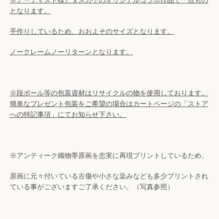
※アーティスト様とタスカケのオリジナルコラボ作品で一点もの
検
となります。
索
手作りしているため、おおよそのサイズとなります。
ノークレームノーリターンとなります。
す
る
※段ボール等の
包装資材はリサイクルの物を使用しております。
簡単なプレゼント包装をご希望の場合はカートページの「ストア
への特記事項」にてお知らせ下さい。
※アンティーク織物帯原画を忠実に再現プリントしているため、
原画に元々付いている古傷や小さな染みなども多少プリントされ
ている事がございます
ご了承ください。（写真参照）