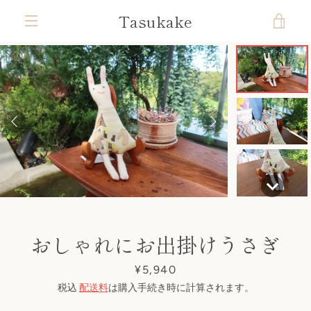
コ
Tasukake
カ
ン
テ
メ
ン
ー
ツ
ニ
前
次
ス
ス
ス
ス
ス
ス
に
ト
ラ
ラ
ラ
ラ
ラ
ラ
ス
ュ
へ
へ
イ
イ
イ
イ
イ
イ
キ
ド
ド
ド
ド
ド
ド
を
ッ
1
2
3
4
5
6
ー
プ
す
見
る
る
おしゃれにお出掛けうさぎ
価
¥5,940
格
税込
配送料
は購入手続き時に計算されます。