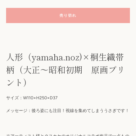
売り切れ
人形（yamaha.noz)×桐生織帯
柄（大正〜昭和初期 原画プリ
ント）
も
う
サイズ：W110×H250×D37
一
メッセージ：後ろ姿にも注目！視線を集めてしまううさぎです！
度