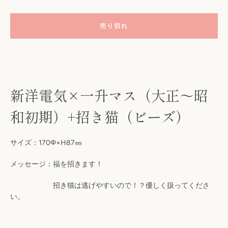
売り切れ
新洋電気×一升マス（
大正～昭
和初期）+招き猫（ビーズ）
も
サイズ：170Φ×H87㎜
う
メッセージ：福を招きます！
一
招き猫は逃げやすいので！？優しく扱ってくださ
い。
度