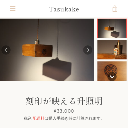
コ
Tasukake
カ
ン
テ
メ
ン
ー
ツ
ニ
前
次
ス
ス
ス
ス
ス
ス
ス
ス
に
ト
ラ
ラ
ラ
ラ
ラ
ラ
ラ
ラ
ス
ュ
へ
へ
イ
イ
イ
イ
イ
イ
イ
イ
キ
ド
ド
ド
ド
ド
ド
ド
ド
を
ッ
1
2
3
4
5
6
7
8
ー
プ
す
見
る
る
刻印が映える升照明
価
¥33,000
格
税込
配送料
は購入手続き時に計算されます。