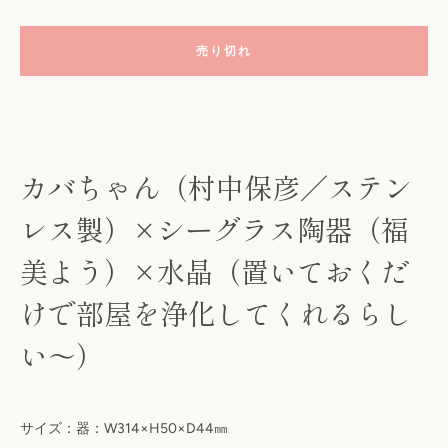
売り切れ
カバちゃん（村中保彦／ステン
レス製）×シーグラス陶器（福
美よう）×水晶（置いておくだ
も
けで部屋を浄化してくれるらし
う
い〜）
一
度
サイズ：器：W314×H50×D44㎜