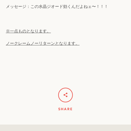
検
メッセージ：この水晶ジオード効くんだよねェ〜！！！
索
※一点ものとなります。
す
ノークレームノーリターンとなります。
る
SHARE