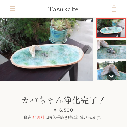
コ
Tasukake
カ
ン
テ
メ
ン
ー
ツ
ニ
前
次
ス
ス
ス
ス
ス
ス
ス
ス
ス
ス
ス
に
ト
ラ
ラ
ラ
ラ
ラ
ラ
ラ
ラ
ラ
ラ
ラ
ス
ュ
へ
へ
イ
イ
イ
イ
イ
イ
イ
イ
イ
イ
イ
キ
ド
ド
ド
ド
ド
ド
ド
ド
ド
ド
ド
を
ッ
1
2
3
4
5
6
7
8
9
10
11
ー
プ
す
見
る
る
カバちゃん浄化完了！
価
¥16,500
格
税込
配送料
は購入手続き時に計算されます。