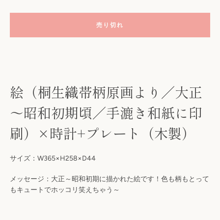
売り切れ
絵（桐生織帯柄原画より／大正
～昭和初期頃／手漉き和紙に印
刷）×時計+プレート（木製）
も
う
サイズ：W365×H258×D44
一
メッセージ：
大正～昭和初期に描かれた絵です！色も柄もとって
もキュートでホッコリ笑えちゃう～
度