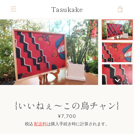
コ
Tasukake
カ
ン
テ
メ
ン
ー
ツ
ニ
前
次
ス
ス
ス
ス
ス
ス
ス
ス
に
ト
ラ
ラ
ラ
ラ
ラ
ラ
ラ
ラ
ス
ュ
へ
へ
イ
イ
イ
イ
イ
イ
イ
イ
キ
ド
ド
ド
ド
ド
ド
ド
ド
を
ッ
1
2
3
4
5
6
7
8
ー
プ
す
見
る
る
｛いいねぇ～この鳥チャン｝
価
¥7,700
格
税込
配送料
は購入手続き時に計算されます。