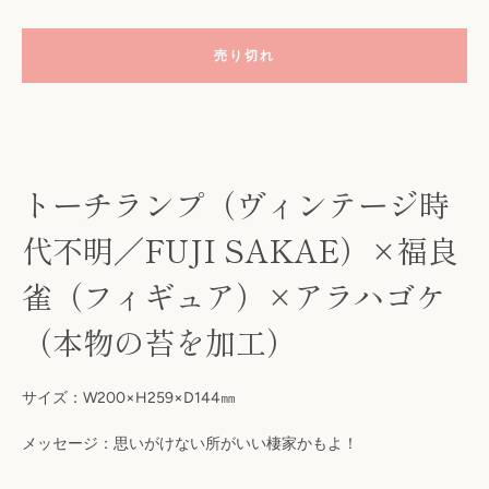
売り切れ
トーチランプ（ヴィンテージ時
代不明／FUJI SAKAE）×福良
雀（フィギュア）×アラハゴケ
も
（本物の苔を加工）
う
一
サイズ：W200×H259×D144㎜
メッセージ：思いがけない所がいい棲家かもよ！
度