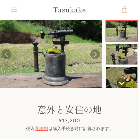
コ
Tasukake
カ
ン
テ
メ
ン
ー
ツ
ニ
前
次
ス
ス
ス
ス
ス
ス
ス
に
ト
ラ
ラ
ラ
ラ
ラ
ラ
ラ
ス
ュ
へ
へ
イ
イ
イ
イ
イ
イ
イ
キ
ド
ド
ド
ド
ド
ド
ド
を
ッ
1
2
3
4
5
6
7
ー
プ
す
見
る
る
意外と安住の地
価
¥13,200
格
税込
配送料
は購入手続き時に計算されます。