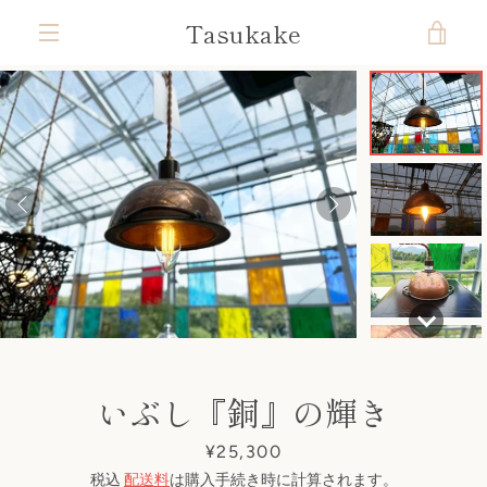
コ
Tasukake
カ
ン
テ
メ
ン
ー
ツ
ニ
前
次
ス
ス
ス
ス
ス
ス
ス
ス
に
ト
ラ
ラ
ラ
ラ
ラ
ラ
ラ
ラ
ス
ュ
へ
へ
イ
イ
イ
イ
イ
イ
イ
イ
キ
ド
ド
ド
ド
ド
ド
ド
ド
を
ッ
1
2
3
4
5
6
7
8
ー
プ
す
見
る
る
いぶし『銅』の輝き
価
¥25,300
格
税込
配送料
は購入手続き時に計算されます。