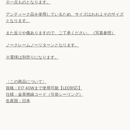
※一点ものとなります。
検
アンティーク品を使用しているため、サイズはおおよそのサイズ
索
となります。
す
また反りや傷ありますので、ご了承ください。（写真参照）
ノークレームノーリターンとなります。
る
※電球は別売りになります。
〈この商品について〉
規格：E17 40Wまで使用可能【LED対応】
仕様：金茶撚線コード（引掛シーリング）
生産国：日本