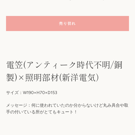
売り切れ
電笠(アンティーク時代不明/銅
製)×照明部材(新洋電気）
も
サイズ：
W190
×H70×D153
う
メッセージ：何に使われていたのか分からないけど丸み具合や取
一
手の付いている所がとてもキュート！
度