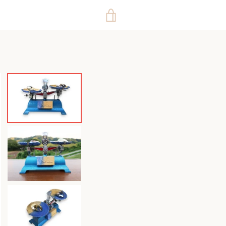
カ
ー
ト
を
見
る