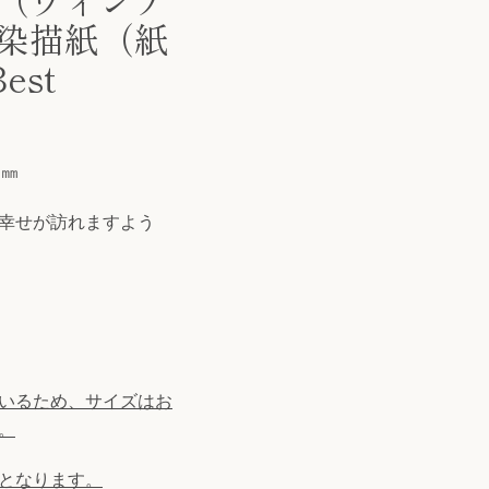
染描紙（紙
est
8㎜
幸せが訪れますよう
いるため、サイズはお
。
となります。