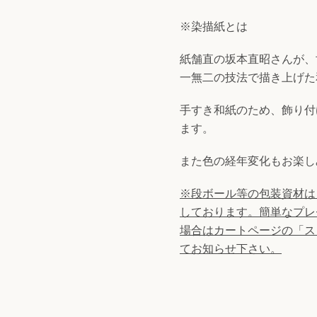
※染描紙とは
紙舗直の坂本直昭さんが、
一無二の技法で描き上げた
手すき和紙のため、飾り付
ます。
また色の経年変化もお楽し
※段ボール等の
包装資材は
しております。
簡単なプレ
場合はカートページの「ス
てお知らせ下さい。