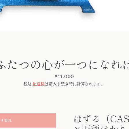
ふたつの心が一つになれ
も
価
¥11,000
う
格
税込
配送料
は購入手続き時に計算されます。
一
度
はずる（CAS
り切れ
検
×天秤はかり