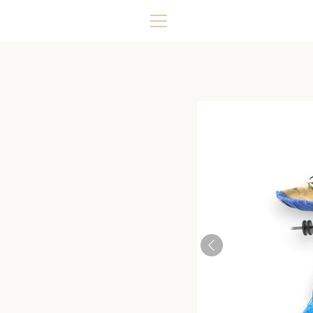
コ
ン
メ
テ
ン
ニ
ツ
に
ュ
ス
キ
ー
ッ
プ
す
る