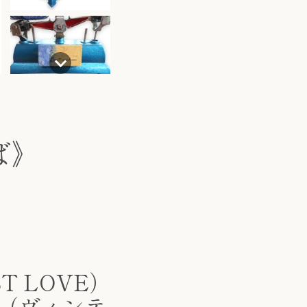
ば》
T LOVE）
（ヴィンテ