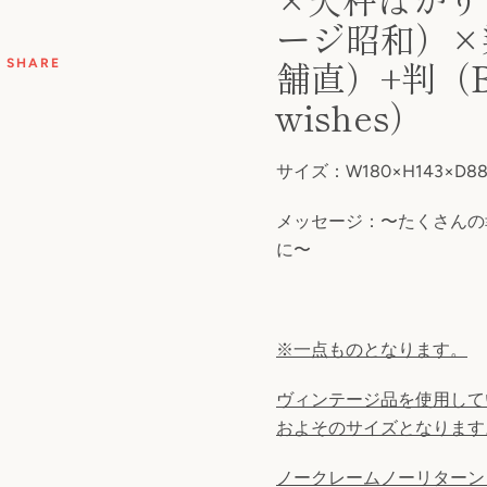
ージ昭和）×
索
舗直）+判（B
SHARE
す
wishes）
る
サイズ：W180×H143×D8
メッセージ：
〜たくさんの
に〜
※一点ものとなります。
ヴィンテージ品を使用して
およそのサイズとなります
ノークレームノーリターン