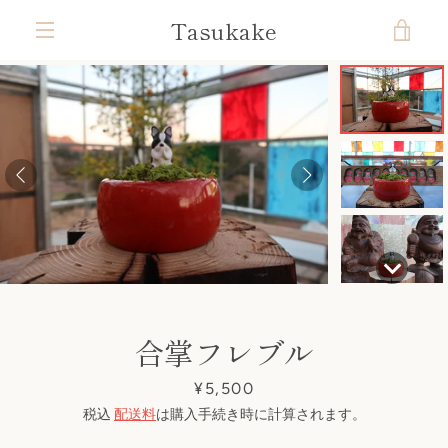
コ
Tasukake
カ
ン
テ
メ
ン
ー
ツ
ニ
前
次
ス
ス
ス
ス
ス
ス
ス
ス
に
ト
ラ
ラ
ラ
ラ
ラ
ラ
ラ
ラ
ス
ュ
へ
へ
イ
イ
イ
イ
イ
イ
イ
イ
キ
ド
ド
ド
ド
ド
ド
ド
ド
を
ッ
1
2
3
4
5
6
7
8
ー
プ
す
見
る
る
合掌フレブル
価
¥5,500
格
税込
配送料
は購入手続き時に計算されます。