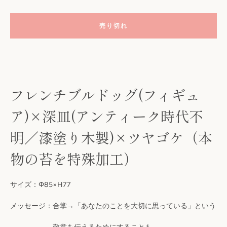
売り切れ
フレンチブルドッグ(フィギュ
ア)×深皿(アンティーク時代不
明／漆塗り木製)×ツヤゴケ（本
も
物の苔を特殊加工）
う
一
サイズ：Φ85×H77
メッセージ：合掌→「あなたのことを大切に思っている」という
度