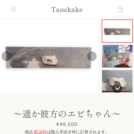
コ
Tasukake
カ
ン
テ
メ
ン
ー
ツ
ニ
前
次
ス
ス
ス
ス
ス
ス
ス
ス
ス
に
ト
ラ
ラ
ラ
ラ
ラ
ラ
ラ
ラ
ラ
ス
ュ
へ
へ
イ
イ
イ
イ
イ
イ
イ
イ
イ
キ
ド
ド
ド
ド
ド
ド
ド
ド
ド
を
ッ
1
2
3
4
5
6
7
8
9
ー
プ
す
見
る
る
〜遥か彼方のエビちゃん〜
価
¥49,500
格
税込
配送料
は購入手続き時に計算されます。