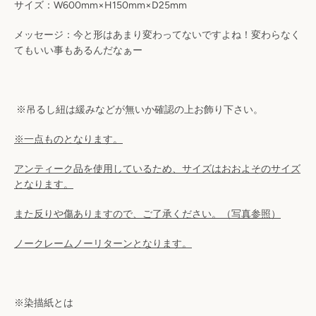
サイズ：W600mm×H150mm×D25mm
検
メッセージ：今と形はあまり変わってないですよね！変わらなく
索
てもいい事もあるんだなぁー
す
※吊るし紐は緩みなどが無いか確認の上お飾り下さい。
る
※一点ものとなります。
アンティーク品を使用しているため、サイズはおおよそのサイズ
となります。
また反りや傷ありますので、ご了承ください。（写真参照）
ノークレームノーリターンとなります。
※染描紙とは