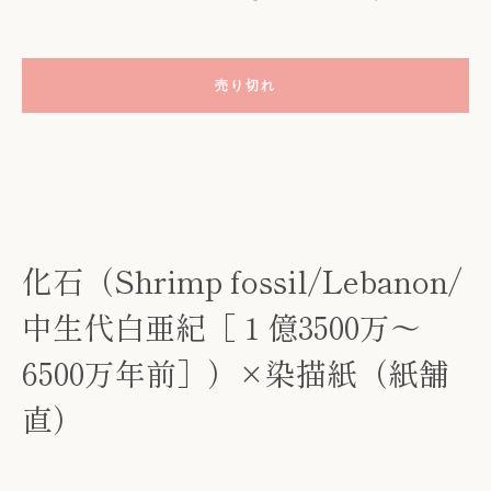
売り切れ
化石（Shrimp fossil/Lebanon/
も
中生代白亜紀［１億3500万～
う
6500万年前］）×染描紙（紙舗
一
直）
度