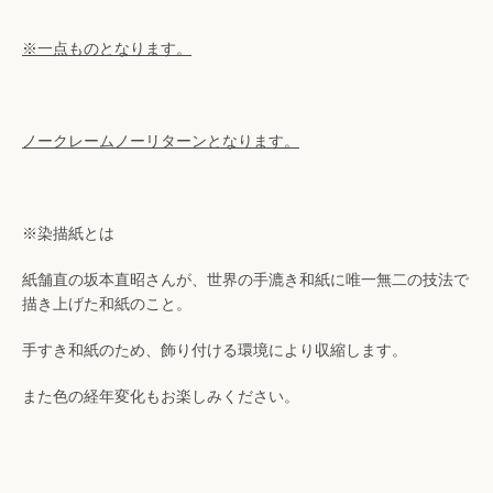
検
※一点ものとなります。
索
す
ノークレームノーリターンとなります。
る
※染描紙とは
紙舗直の坂本直昭さんが、世界の手漉き和紙に唯一無二の技法で
描き上げた和紙のこと。
手すき和紙のため、飾り付ける環境により収縮します。
また色の経年変化もお楽しみください。