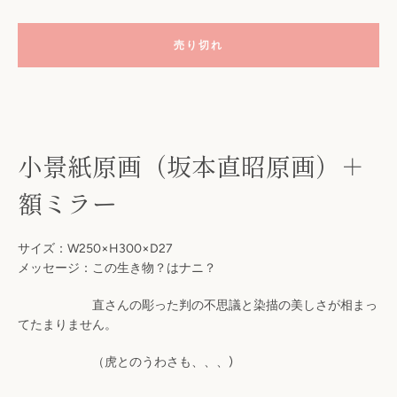
売り切れ
小景紙原画（坂本直昭原画）＋
額ミラー
も
サイズ：W250×H300×D27
メッセージ：この生き物？はナニ？
う
直さんの彫った判の不思議と染描の美しさが相まっ
一
てたまりません。
（虎とのうわさも、、、)
度