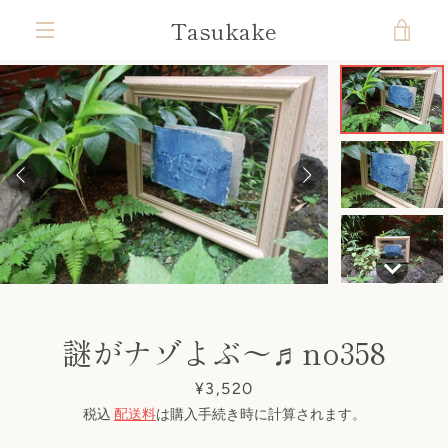
コ
Tasukake
カ
ン
テ
メ
ン
ー
ツ
ニ
前
次
ス
ス
ス
ス
ス
ス
ス
ス
ス
に
ト
ラ
ラ
ラ
ラ
ラ
ラ
ラ
ラ
ラ
ス
ュ
へ
へ
イ
イ
イ
イ
イ
イ
イ
イ
イ
キ
ド
ド
ド
ド
ド
ド
ド
ド
ド
を
ッ
1
2
3
4
5
6
7
8
9
ー
プ
す
見
る
る
謎がナゾよぶ〜♬no358
価
¥3,520
格
税込
配送料
は購入手続き時に計算されます。