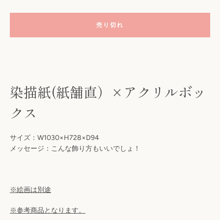
売り切れ
染描紙(紙舗直
）×アクリルボッ
クス
も
サイズ：W1030×H728×D94
メッセージ：こんな飾り方もいいでしょ！
う
一
※絵画は別途
度
※参考商品となります。