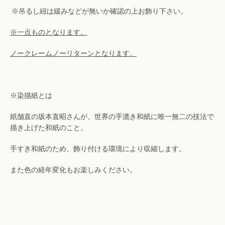
検
※吊るし紐は緩みなどが無いか確認の上お飾り下さい。
索
※一点ものとなります。
ノークレームノーリターンとなります。
す
る
※染描紙とは
紙舗直の坂本直昭さんが、世界の手漉き和紙に唯一無二の技法で
描き上げた和紙のこと。
手すき和紙のため、飾り付ける環境により収縮します。
また色の経年変化もお楽しみください。