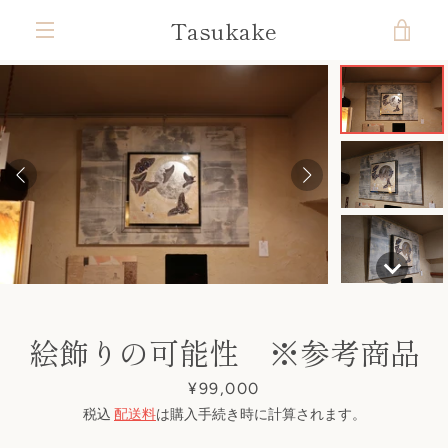
コ
Tasukake
カ
ン
テ
メ
ン
ー
ツ
ニ
前
次
ス
ス
ス
ス
に
ト
ラ
ラ
ラ
ラ
ス
ュ
へ
へ
イ
イ
イ
イ
キ
ド
ド
ド
ド
を
ッ
1
2
3
4
ー
プ
す
見
る
る
絵飾りの可能性 ※参考商品
価
¥99,000
格
税込
配送料
は購入手続き時に計算されます。