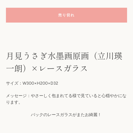
売り切れ
月見うさぎ水墨画原画（立川瑛
一朗）×レースガラス
も
サイズ：W300×H200×D32
う
メッセージ：やさーしく包まれてる様で見ていると心穏やかにな
ります。
一
バックのレースガラスがまたお綺麗！
度