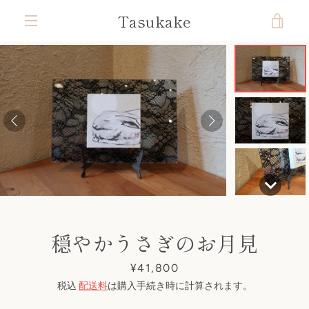
コ
Tasukake
カ
ン
テ
メ
ン
ー
ツ
ニ
前
次
ス
ス
ス
ス
ス
ス
ス
ス
に
ト
ラ
ラ
ラ
ラ
ラ
ラ
ラ
ラ
ス
ュ
へ
へ
イ
イ
イ
イ
イ
イ
イ
イ
キ
ド
ド
ド
ド
ド
ド
ド
ド
を
ッ
1
2
3
4
5
6
7
8
ー
プ
す
見
る
る
穏やかうさぎのお月見
価
¥41,800
格
税込
配送料
は購入手続き時に計算されます。