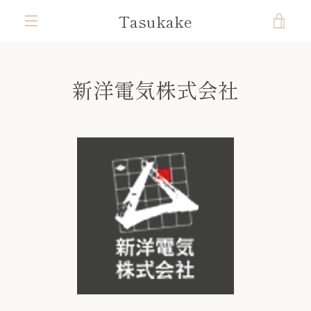
コ
Tasukake
カ
ン
テ
メ
ン
ー
ツ
ニ
新洋電気株式会社
に
ト
ス
ュ
キ
を
ッ
ー
プ
す
見
る
る