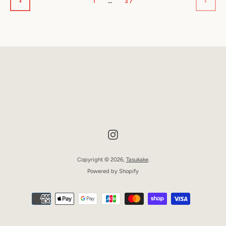
1
…
37
前
次
へ
へ
も
う
Instagram
一
Copyright © 2026,
Tasukake
.
Powered by Shopify
度
お
検
支
払