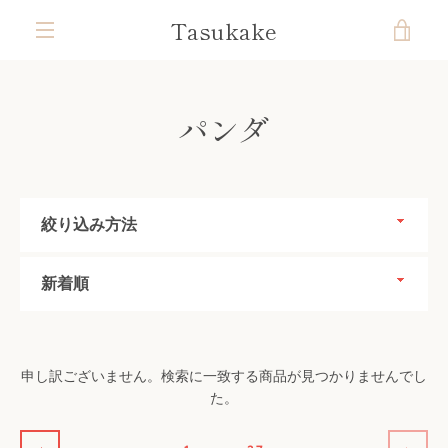
コ
Tasukake
カ
ン
テ
メ
ン
ー
ツ
ニ
パンダ
に
ト
ス
ュ
キ
を
ッ
ー
プ
絞
す
見
り
る
込
並
み
る
び
方
替
法
え
申し訳ございません。検索に一致する商品が見つかりませんでし
た。